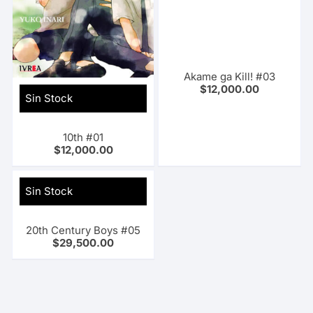
Akame ga Kill! #03
$
12,000.00
Sin Stock
10th #01
$
12,000.00
Sin Stock
20th Century Boys #05
$
29,500.00