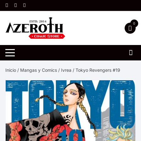
Saltar
al
contenido
0
Inicio
/
Mangas y Comics
/
Ivrea
/ Tokyo Revengers #19