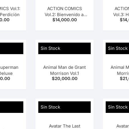
CS Vol.1:
ACTION COMICS
ACTIO
Perdición
Vol.2: Bienvenido al
Vol.3: 
0.00
$
14,000.00
$
14
Planeta
A
Sin Stock
Sin Stock
Superman
Animal Man de Grant
Animal M
Deluxe
Morrison Vol.1
Morri
0.00
$
20,000.00
$
21
Sin Stock
Sin Stock
Avatar The Last
Avatar