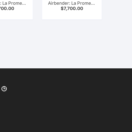
: La Promesa
Airbender: La Promesa
700.00
$
7,700.00
#02
#03
 🕒