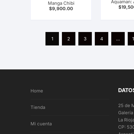
Aquaman: 
Manga Chibi
$
19,50
$
9,900.00
1
2
3
4
…
DATO
Home
25 de 
Tienda
Galería
La Rioj
Mi cuenta
CP: 53