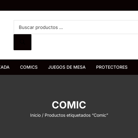
Búsqueda
de
productos
ZADA
COMICS
JUEGOS DE MESA
PROTECTORES
Bureau de Juegos
Devir
COMIC
Inicio
/ Productos etiquetados “Comic”