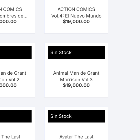
N COMICS
ACTION COMICS
Hombres de
Vol.4: El Nuevo Mundo
,000.00
$
19,000.00
cero
Sin Stock
an de Grant
Animal Man de Grant
son Vol.2
Morrison Vol.3
,000.00
$
19,000.00
Sin Stock
 The Last
Avatar The Last