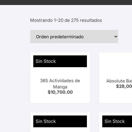
Panini Argentina
Planeta Comics Mangas
Mostrando 1–20 de 275 resultados
Utopia
Sin Stock
365 Actividades de
Absolute Ba
$
28,00
Manga
$
10,700.00
Sin Stock
Sin Stock