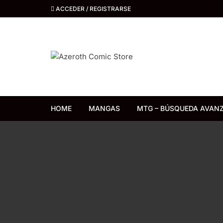
Saltar
ACCEDER / REGISTRARSE
al
contenido
HOME
MANGAS
MTG – BÚSQUEDA AVAN
Distrito Manga
Kemuri
Ivrea
Ovni Press