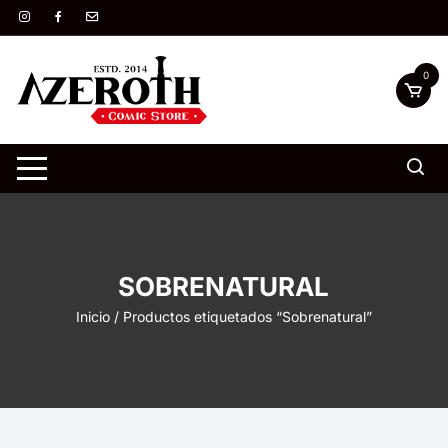
Saltar
al
contenido
0
SOBRENATURAL
Inicio
/ Productos etiquetados “Sobrenatural”