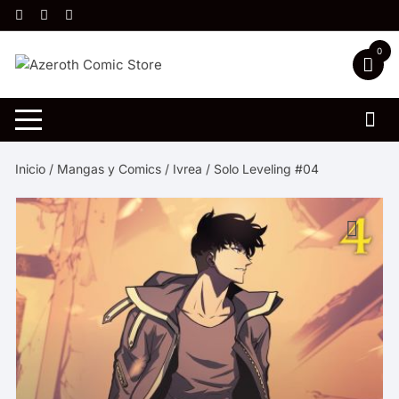
Saltar
al
contenido
0
Inicio
/
Mangas y Comics
/
Ivrea
/ Solo Leveling #04