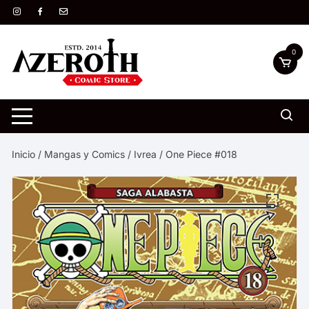
Saltar
al
contenido
0
Inicio
/
Mangas y Comics
/
Ivrea
/ One Piece #018