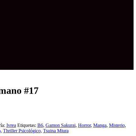
mano #17
ía:
Ivrea
Etiquetas:
B6
,
Gamon Sakurai
,
Horror
,
Manga
,
Misterio
,
o
,
Thriller Psicológico
,
Tsuina Miura