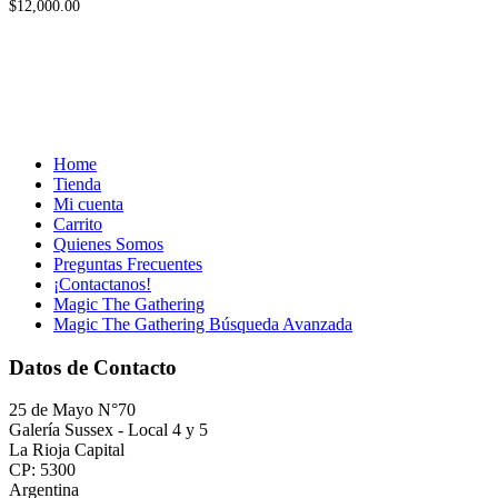
$
12,000.00
Home
Tienda
Mi cuenta
Carrito
Quienes Somos
Preguntas Frecuentes
¡Contactanos!
Magic The Gathering
Magic The Gathering Búsqueda Avanzada
Datos de Contacto
25 de Mayo N°70
Galería Sussex - Local 4 y 5
La Rioja Capital
CP: 5300
Argentina