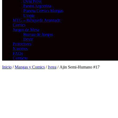
Ovni Press
Panini Argentina
Planeta Comics Mangas
Utopia
MTG – Búsqueda Avanzada
Comics
Juegos de Mesa
Bureau de Juegos
Devir
Protectores
Nosotros
FAQs
Contacto
Inicio
/
Mangas y Comics
/
Ivrea
/ Ajin Semi-Humano #17