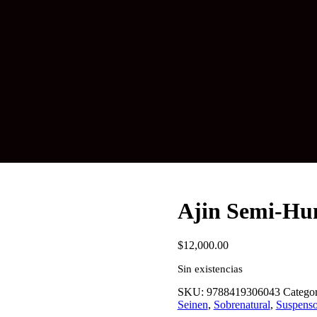
Ajin Semi-Hu
$
12,000.00
Sin existencias
SKU:
9788419306043
Categor
Seinen
,
Sobrenatural
,
Suspens