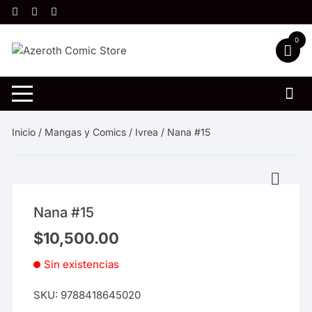
Saltar
al
contenido
0
Inicio
/
Mangas y Comics
/
Ivrea
/ Nana #15
Nana #15
$
10,500.00
Sin existencias
SKU:
9788418645020