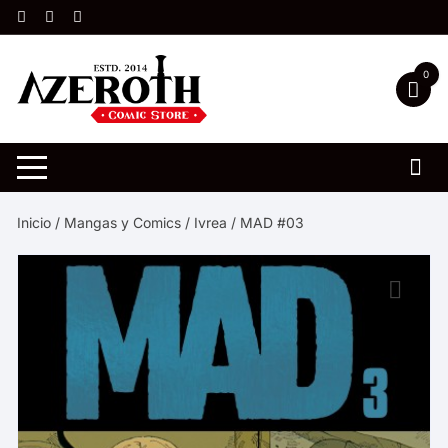
Saltar
al
contenido
0
Inicio
/
Mangas y Comics
/
Ivrea
/ MAD #03