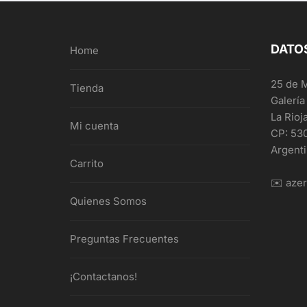
DATO
Home
25 de 
Tienda
Galería
La Rioj
Mi cuenta
CP: 53
Argent
Carrito
✉️ aze
Quienes Somos
Preguntas Frecuentes
¡Contactanos!