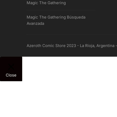
Magic The Gathering
Magic The Gathering Búsqueda
Avanzada
Azeroth Comic Store 2023 - La Rioja, Argentina 
Close