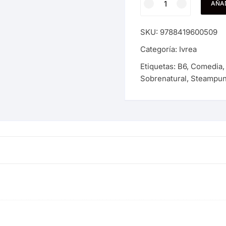
AÑAD
#31
cantidad
SKU:
9788419600509
Categoría:
Ivrea
Etiquetas:
B6
,
Comedia
Sobrenatural
,
Steampu