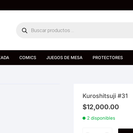
Búsqueda
de
productos
ZADA
COMICS
JUEGOS DE MESA
PROTECTORES
Bureau de Juegos
Devir
Kuroshitsuji #31
$
12,000.00
2 disponibles
Kuroshitsuji