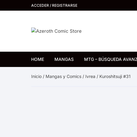
Saltar
ACCEDER / REGISTRARSE
al
contenido
HOME
MANGAS
MTG – BÚSQUEDA AVAN
Distrito Manga
Inicio
/
Mangas y Comics
/
Ivrea
/ Kuroshitsuji #31
Kemuri
Ivrea
Ovni Press
Panini Argentina