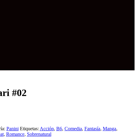
ri #02
ía:
Panini
Etiquetas:
Acción
,
B6
,
Comedia
,
Fantasía
,
Manga
,
at
,
Romance
,
Sobrenatural