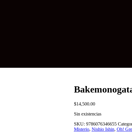
Bakemonogata
$
14,500.00
Sin existencias
SKU:
9786076346655
Categor
Misterio
,
Nishio Ishin
,
Oh! Gre