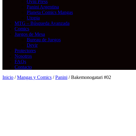
Ovni Press
Panini Argentina
Planeta Comics Mangas
Utopia
MTG – Búsqueda Avanzada
Comics
Juegos de Mesa
Bureau de Juegos
Devir
Protectores
Nosotros
FAQs
Contacto
Inicio
/
Mangas y Comics
/
Panini
/ Bakemonogatari #02