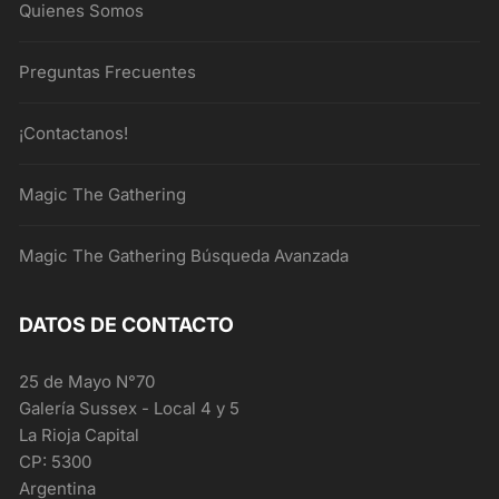
Quienes Somos
Preguntas Frecuentes
¡Contactanos!
Magic The Gathering
Magic The Gathering Búsqueda Avanzada
DATOS DE CONTACTO
25 de Mayo N°70
Galería Sussex - Local 4 y 5
La Rioja Capital
CP: 5300
Argentina