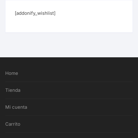
[addonify_wishlist]
Home
Tienda
Mi cuenta
Carrito