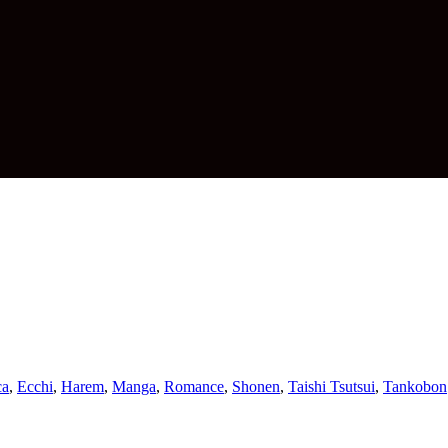
ca
,
Ecchi
,
Harem
,
Manga
,
Romance
,
Shonen
,
Taishi Tsutsui
,
Tankobon