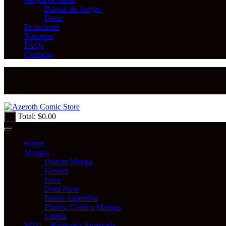
Bureau de Juegos
Devir
Protectores
Nosotros
FAQs
Contacto
Total:
$
0.00
0
Home
Mangas
Distrito Manga
Kemuri
Ivrea
Ovni Press
Panini Argentina
Planeta Comics Mangas
Utopia
MTG – Búsqueda Avanzada