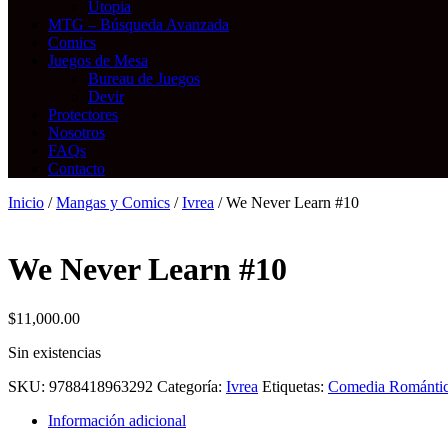
Utopia
MTG – Búsqueda Avanzada
Comics
Juegos de Mesa
Bureau de Juegos
Devir
Protectores
Nosotros
FAQs
Contacto
Inicio
/
Mangas y Comics
/
Ivrea
/ We Never Learn #10
We Never Learn #10
$
11,000.00
Sin existencias
SKU:
9788418963292
Categoría:
Ivrea
Etiquetas:
Comedia Románti
Información adicional