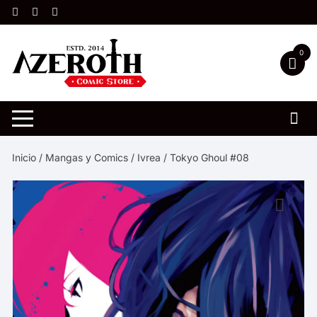
Saltar
al
contenido
0
Inicio
/
Mangas y Comics
/
Ivrea
/ Tokyo Ghoul #08