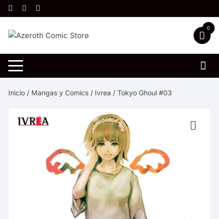
Saltar
al
contenido
0
Inicio
/
Mangas y Comics
/
Ivrea
/ Tokyo Ghoul #03