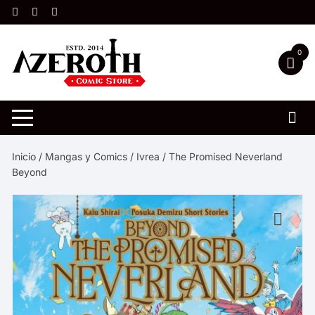
Saltar
al
contenido
0
Inicio
/
Mangas y Comics
/
Ivrea
/ The Promised Neverland
Beyond