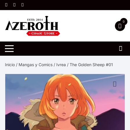
Saltar
al
contenido
0
Inicio
/
Mangas y Comics
/
Ivrea
/ The Golden Sheep #01