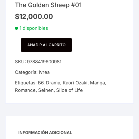
The Golden Sheep #01
$
12,000.00
1 disponibles
AÑADIR AL CARRITO
The
Golden
SKU:
9788419600981
Sheep
#01
Categoría:
Ivrea
cantidad
Etiquetas:
B6
,
Drama
,
Kaori Ozaki
,
Manga
,
Romance
,
Seinen
,
Slice of Life
INFORMACIÓN ADICIONAL