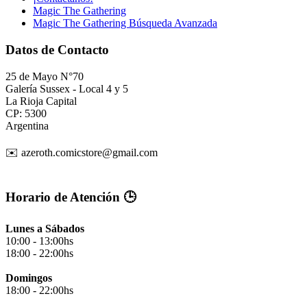
Magic The Gathering
Magic The Gathering Búsqueda Avanzada
Datos de Contacto
25 de Mayo N°70
Galería Sussex - Local 4 y 5
La Rioja Capital
CP: 5300
Argentina
✉️ azeroth.comicstore@gmail.com
Horario de Atención 🕒
Lunes a Sábados
10:00 - 13:00hs
18:00 - 22:00hs
Domingos
18:00 - 22:00hs