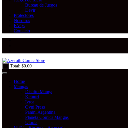
Bureau de Juegos
Devir
Protectores
Nosotros
FAQs
Contacto
Total:
$
0.00
0
Home
Mangas
Distrito Manga
Kemuri
Ivrea
Ovni Press
Panini Argentina
Planeta Comics Mangas
Utopia
MTG – Búsqueda Avanzada