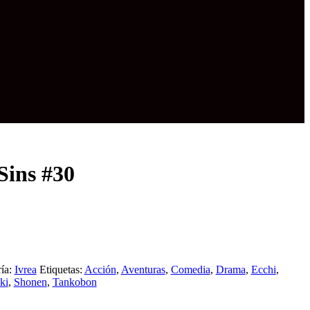
Sins #30
ía:
Ivrea
Etiquetas:
Acción
,
Aventuras
,
Comedia
,
Drama
,
Ecchi
,
ki
,
Shonen
,
Tankobon