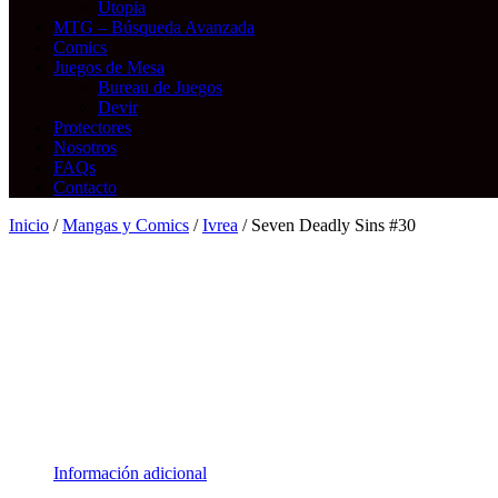
Utopia
MTG – Búsqueda Avanzada
Comics
Juegos de Mesa
Bureau de Juegos
Devir
Protectores
Nosotros
FAQs
Contacto
Inicio
/
Mangas y Comics
/
Ivrea
/ Seven Deadly Sins #30
Información adicional