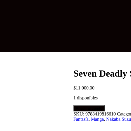
Seven Deadly 
$
11,000.00
1 disponibles
Seven
Añadir al carrito
Deadly
SKU:
9788419816610
Categor
Sins
Fantasía
,
Manga
,
Nakaba Suzu
#30
cantidad