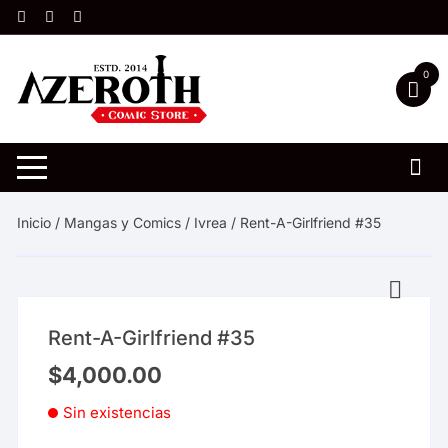
Saltar
al
contenido
0
Inicio
/
Mangas y Comics
/
Ivrea
/ Rent-A-Girlfriend #35
Rent-A-Girlfriend #35
$
4,000.00
Sin existencias