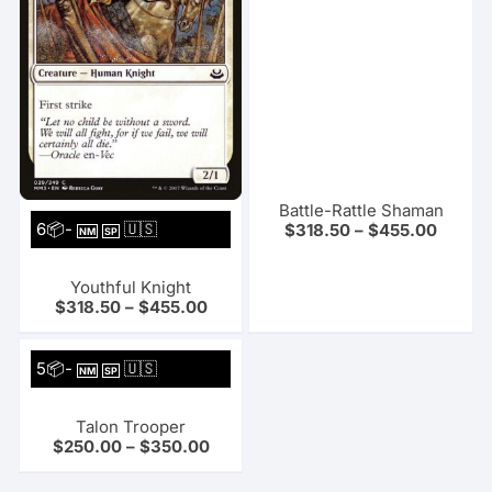
Battle-Rattle Shaman
6📦-
🇺🇸
$
318.50
–
$
455.00
NM
SP
Youthful Knight
$
318.50
–
$
455.00
5📦-
🇺🇸
NM
SP
Talon Trooper
$
250.00
–
$
350.00