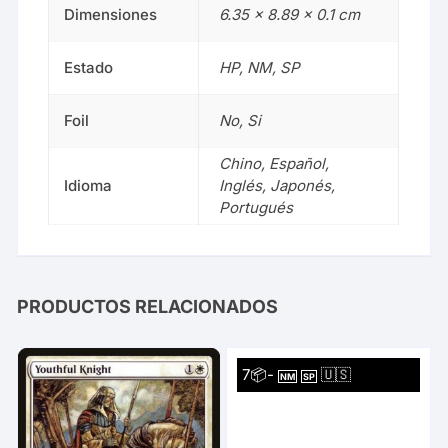
Dimensiones
6.35 × 8.89 × 0.1 cm
Estado
HP, NM, SP
Foil
No, Si
Chino, Español,
Idioma
Inglés, Japonés,
Portugués
PRODUCTOS RELACIONADOS
7📦-
🇺🇸
NM
SP