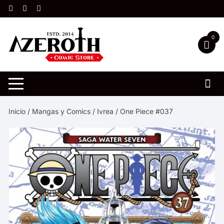
Saltar
al
contenido
0
Inicio
/
Mangas y Comics
/
Ivrea
/ One Piece #037