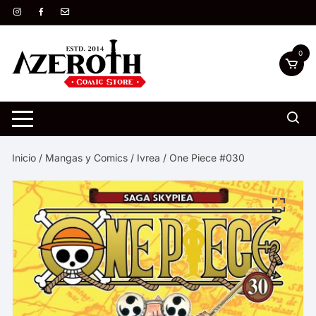
Saltar
al
contenido
0
Inicio
/
Mangas y Comics
/
Ivrea
/ One Piece #030