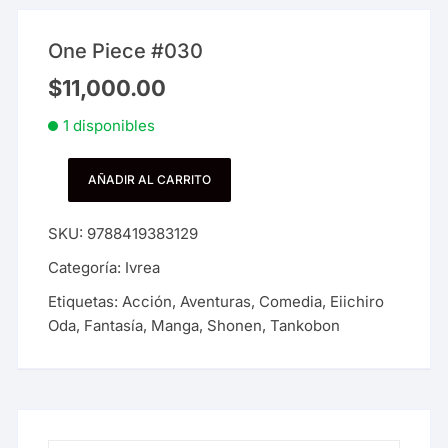
One Piece #030
$
11,000.00
1 disponibles
AÑADIR AL CARRITO
One
Piece
SKU:
9788419383129
#030
cantidad
Categoría:
Ivrea
Etiquetas:
Acción
,
Aventuras
,
Comedia
,
Eiichiro
Oda
,
Fantasía
,
Manga
,
Shonen
,
Tankobon