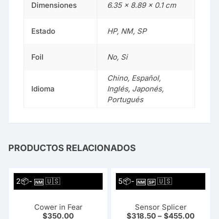
Dimensiones
6.35 × 8.89 × 0.1 cm
Estado
HP, NM, SP
Foil
No, Si
Chino, Español,
Idioma
Inglés, Japonés,
Portugués
PRODUCTOS RELACIONADOS
2📦-
🇺🇸
5📦-
🇺🇸
NM
NM
SP
Cower in Fear
Sensor Splicer
$
350.00
$
318.50
–
$
455.00