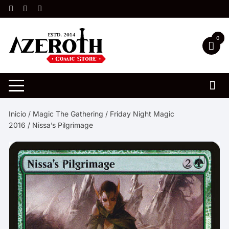
Saltar
al
contenido
0
Inicio
/
Magic The Gathering
/
Friday Night Magic
2016
/ Nissa’s Pilgrimage