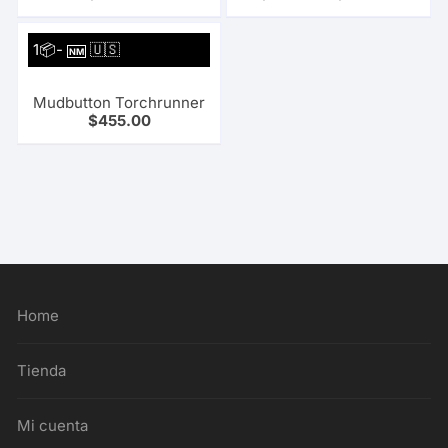
1📦-
🇺🇸
NM
Mudbutton Torchrunner
$
455.00
Home
Tienda
Mi cuenta