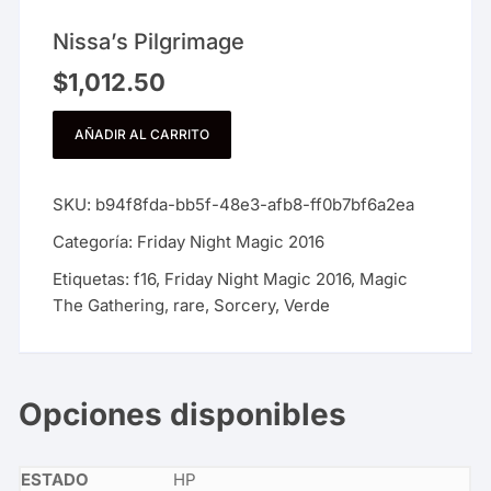
Nissa’s Pilgrimage
$
1,012.50
AÑADIR AL CARRITO
SKU:
b94f8fda-bb5f-48e3-afb8-ff0b7bf6a2ea
Categoría:
Friday Night Magic 2016
Etiquetas:
f16
,
Friday Night Magic 2016
,
Magic
The Gathering
,
rare
,
Sorcery
,
Verde
Opciones disponibles
HP