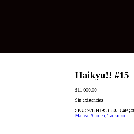
Haikyu!! #15
$
11,000.00
Sin existencias
SKU:
9788419531803
Categor
Manga
,
Shonen
,
Tankobon