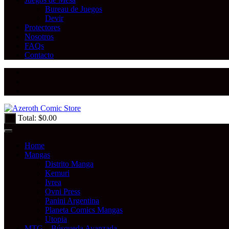
Bureau de Juegos
Devir
Protectores
Nosotros
FAQs
Contacto
Total:
$
0.00
0
Home
Mangas
Distrito Manga
Kemuri
Ivrea
Ovni Press
Panini Argentina
Planeta Comics Mangas
Utopia
MTG – Búsqueda Avanzada