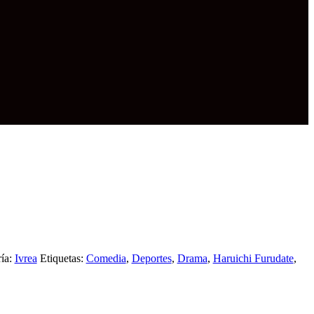
ía:
Ivrea
Etiquetas:
Comedia
,
Deportes
,
Drama
,
Haruichi Furudate
,