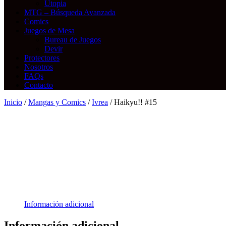
Utopia
MTG – Búsqueda Avanzada
Comics
Juegos de Mesa
Bureau de Juegos
Devir
Protectores
Nosotros
FAQs
Contacto
Inicio
/
Mangas y Comics
/
Ivrea
/ Haikyu!! #15
Información adicional
Información adicional