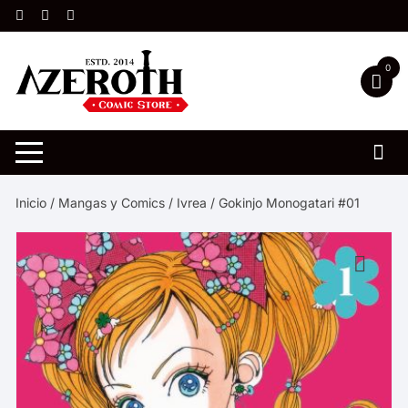
Saltar
al
contenido
0
Inicio
/
Mangas y Comics
/
Ivrea
/ Gokinjo Monogatari #01