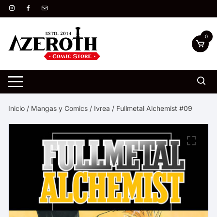
Saltar
al
contenido
0
Inicio
/
Mangas y Comics
/
Ivrea
/ Fullmetal Alchemist #09