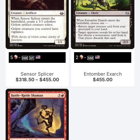
5
-
2
-
NM
SP
NM
Sensor Splicer
Entomber Exarch
$
318.50
–
$
455.00
$
455.00