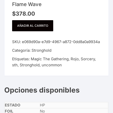
Flame Wave
$
378.00
AÑADIR AL CARRITO
SKU:
e069d90a-e7d9-4967-a872-0dd8a0a9934a
Categoría:
Stronghold
Etiquetas:
Magic The Gathering
,
Rojo
,
Sorcery
,
sth
,
Stronghold
,
uncommon
Opciones disponibles
HP
No