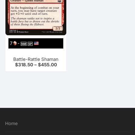
7
-
NM
SP
Battle-Rattle Shaman
$
318.50
–
$
455.00
Home