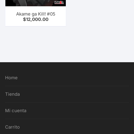
Akame ga Kill! #05
$
12,000.00
Home
Tienda
Mi cuenta
Carrito