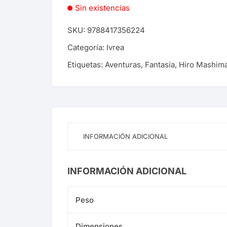
Panini Argentina
Sin existencias
Planeta Comics Mangas
SKU:
9788417356224
Categoría:
Ivrea
Utopia
Etiquetas:
Aventuras
,
Fantasía
,
Hiro Mashim
INFORMACIÓN ADICIONAL
INFORMACIÓN ADICIONAL
Peso
Dimensiones