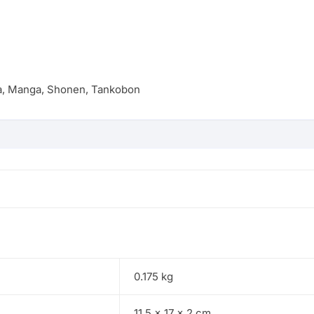
a
,
Manga
,
Shonen
,
Tankobon
0.175 kg
11.5 × 17 × 2 cm