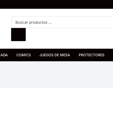
Búsqueda
de
productos
ZADA
COMICS
JUEGOS DE MESA
PROTECTORES
Bureau de Juegos
Devir