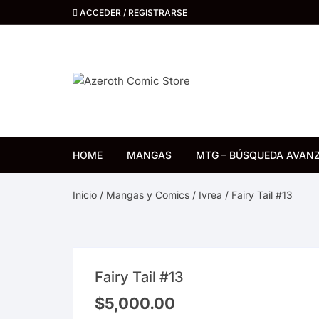
Saltar
ACCEDER / REGISTRARSE
al
contenido
HOME
MANGAS
MTG – BÚSQUEDA AVAN
Distrito Manga
Inicio
/
Mangas y Comics
/
Ivrea
/ Fairy Tail #13
Kemuri
Ivrea
Fairy Tail #13
Ovni Press
$
5,000.00