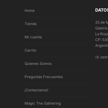
DATO
Home
25 de 
Tienda
Galería
La Rioj
Mi cuenta
CP: 53
Argent
Carrito
✉️ aze
Quienes Somos
Preguntas Frecuentes
¡Contactanos!
Magic The Gathering