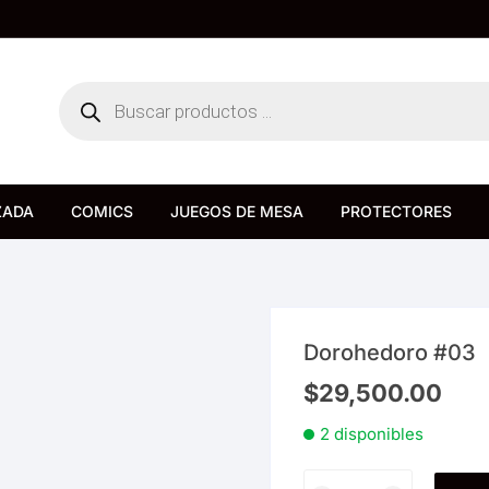
Búsqueda
de
productos
ZADA
COMICS
JUEGOS DE MESA
PROTECTORES
Bureau de Juegos
Devir
Dorohedoro #03
$
29,500.00
2 disponibles
Dorohedoro