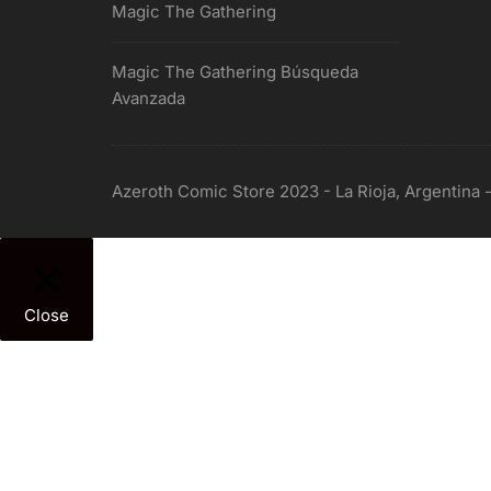
Magic The Gathering
Magic The Gathering Búsqueda
Avanzada
Azeroth Comic Store 2023 - La Rioja, Argentina 
Close