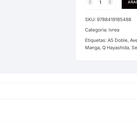
AÑAD
#03
cantidad
SKU:
9788419185488
Categoría:
Ivrea
Etiquetas:
A5 Doble
,
Av
Manga
,
Q Hayashida
,
Se