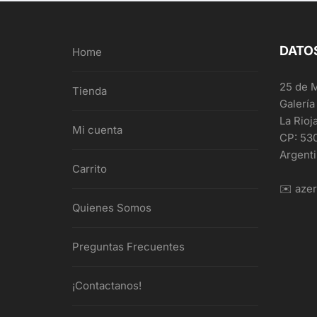
DATO
Home
25 de 
Tienda
Galería
La Rioj
Mi cuenta
CP: 53
Argent
Carrito
✉️ aze
Quienes Somos
Preguntas Frecuentes
¡Contactanos!