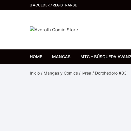
Saltar
ACCEDER / REGISTRARSE
al
contenido
HOME
MANGAS
MTG – BÚSQUEDA AVAN
Distrito Manga
Inicio
/
Mangas y Comics
/
Ivrea
/ Dorohedoro #03
Kemuri
Ivrea
Ovni Press
Panini Argentina