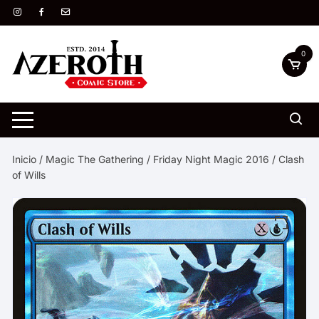
Saltar
al
contenido
0
Inicio
/
Magic The Gathering
/
Friday Night Magic 2016
/ Clash
of Wills