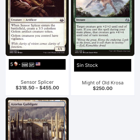
5
-
Sin Stock
NM
SP
Sensor Splicer
Might of Old Krosa
$
318.50
–
$
455.00
$
250.00