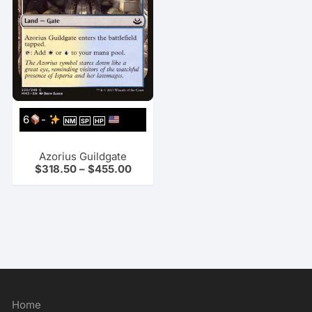
6
-
NM
SP
HP
Azorius Guildgate
$
318.50
–
$
455.00
Home