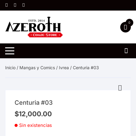
Saltar
al
contenido
0
Inicio
/
Mangas y Comics
/
Ivrea
/ Centuria #03
Centuria #03
$
12,000.00
Sin existencias