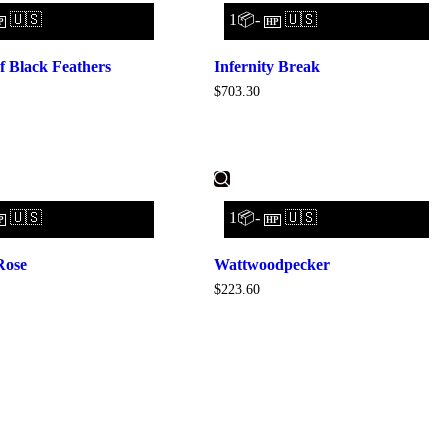
🇺🇸
1📦-
🇺🇸
P
HP
f Black Feathers
Infernity Break
$
703.30
🇺🇸
1📦-
🇺🇸
P
HP
Rose
Wattwoodpecker
$
223.60