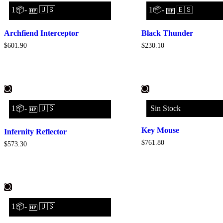
1📦-
🇺🇸
1📦-
🇪🇸
HP
HP
Archfiend Interceptor
Black Thunder
$
601.90
$
230.10
1📦-
🇺🇸
Sin Stock
HP
Key Mouse
Infernity Reflector
$
761.80
$
573.30
1📦-
🇺🇸
HP