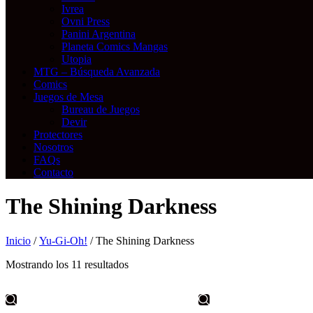
Ivrea
Ovni Press
Panini Argentina
Planeta Comics Mangas
Utopia
MTG – Búsqueda Avanzada
Comics
Juegos de Mesa
Bureau de Juegos
Devir
Protectores
Nosotros
FAQs
Contacto
The Shining Darkness
Inicio
/
Yu-Gi-Oh!
/ The Shining Darkness
Mostrando los 11 resultados