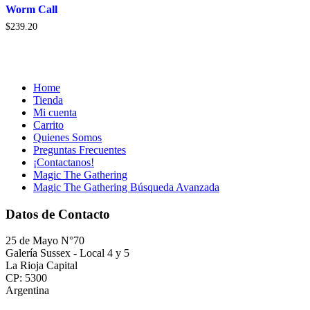
Worm Call
$
239.20
Home
Tienda
Mi cuenta
Carrito
Quienes Somos
Preguntas Frecuentes
¡Contactanos!
Magic The Gathering
Magic The Gathering Búsqueda Avanzada
Datos de Contacto
25 de Mayo N°70
Galería Sussex - Local 4 y 5
La Rioja Capital
CP: 5300
Argentina