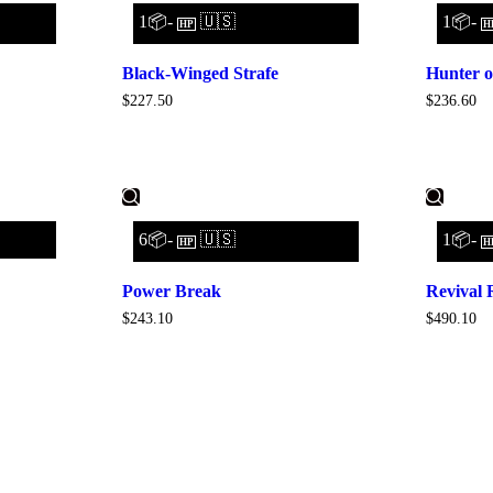
1📦-
🇺🇸
1📦-
HP
H
Black-Winged Strafe
Hunter o
$
227.50
$
236.60
6📦-
🇺🇸
1📦-
HP
H
Power Break
Revival 
$
243.10
$
490.10