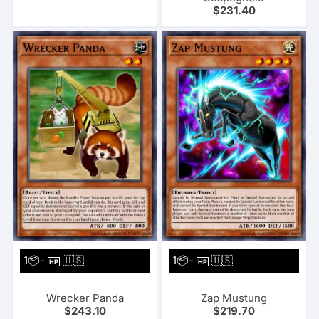
$
231.40
1📦-
🇺🇸
1📦-
🇺🇸
HP
HP
Wrecker Panda
Zap Mustung
$
243.10
$
219.70