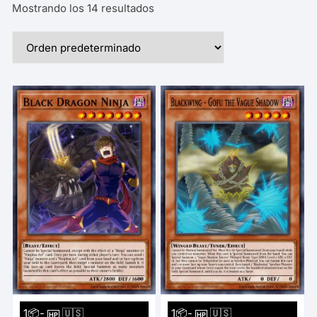
Mostrando los 14 resultados
1📦-
🇺🇸
1📦-
🇺🇸
HP
HP