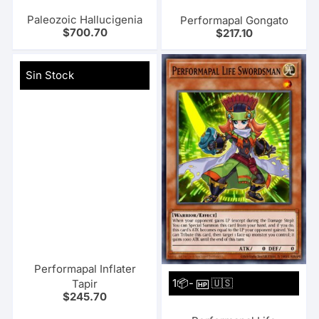
Paleozoic Hallucigenia
Performapal Gongato
$
700.70
$
217.10
Sin Stock
Performapal Inflater
1📦-
🇺🇸
Tapir
HP
$
245.70