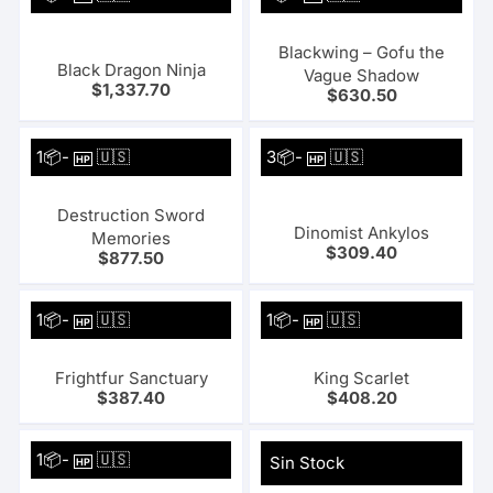
Blackwing – Gofu the
Black Dragon Ninja
Vague Shadow
$
1,337.70
$
630.50
1📦-
🇺🇸
3📦-
🇺🇸
HP
HP
Destruction Sword
Dinomist Ankylos
Memories
$
309.40
$
877.50
1📦-
🇺🇸
1📦-
🇺🇸
HP
HP
Frightfur Sanctuary
King Scarlet
$
387.40
$
408.20
1📦-
🇺🇸
Sin Stock
HP