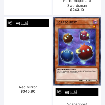
Performapal Life
Swordsman
$
243.10
1📦-
🇺🇸
HP
Red Mirror
$
345.80
1📦-
🇺🇸
HP
Scapeghost