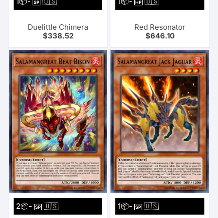
1📦-
🇺🇸
1📦-
🇺🇸
SP
HP
Duelittle Chimera
Red Resonator
$
338.52
$
646.10
2📦-
🇺🇸
1📦-
🇺🇸
SP
SP