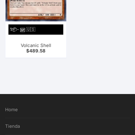
1📦-
🇺🇸
SP
Volcanic Shell
$
489.58
Home
Tienda