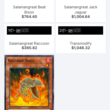
Salamangreat Beat
Salamangreat Jack
Bison
Jaguar
$
764.40
$
1,004.64
1📦-
🇺🇸
2📦-
🇺🇸
SP
SP
Salamangreat Raccoon
Transmodify
$
365.82
$
1,048.32