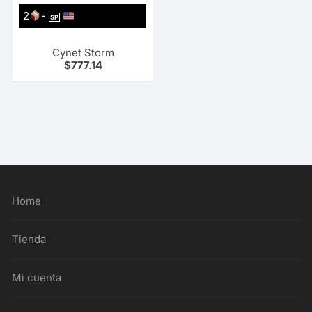
2
-
SP
Cynet Storm
$
777.14
Home
Tienda
Mi cuenta