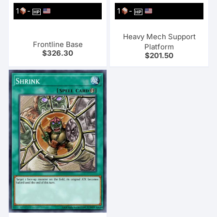
1
-
1
-
HP
HP
Heavy Mech Support
Frontline Base
Platform
$
326.30
$
201.50