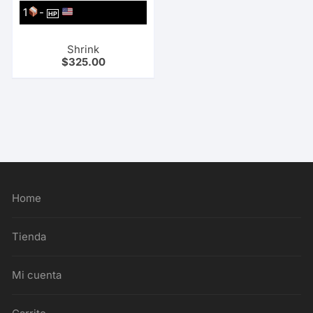
1
-
HP
Shrink
$
325.00
Home
Tienda
Mi cuenta