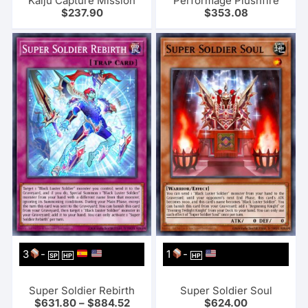
Kaiju Capture Mission
Performage Plushfire
$
237.90
$
353.08
3
-
1
-
SP
HP
HP
Super Soldier Rebirth
Super Soldier Soul
$
631.80
–
$
884.52
$
624.00