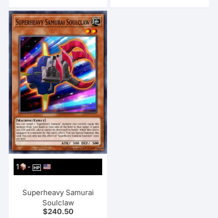
1
-
HP
Superheavy Samurai
Soulclaw
$
240.50