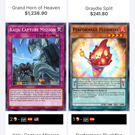
Grand Horn of Heaven
Graydle Split
$
1,238.90
$
241.80
2
-
1
-
HP
SP