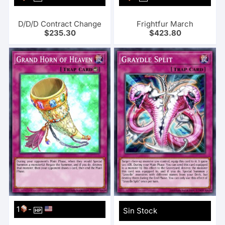
D/D/D Contract Change
Frightfur March
$
235.30
$
423.80
1
-
Sin Stock
HP