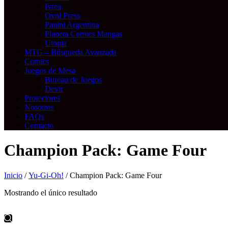
Ivrea
Ovni Press
Panini Argentina
Planeta Comics Mangas
Utopia
MTG – Búsqueda Avanzada
Comics
Juegos de Mesa
Bureau de Juegos
Devir
Protectores
Nosotros
FAQs
Contacto
Champion Pack: Game Four
Inicio
/
Yu-Gi-Oh!
/ Champion Pack: Game Four
Mostrando el único resultado