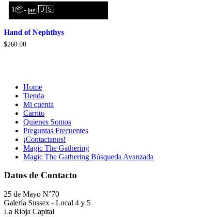
1📦-
🇺🇸
HP
Hand of Nephthys
$
260.00
Home
Tienda
Mi cuenta
Carrito
Quienes Somos
Preguntas Frecuentes
¡Contactanos!
Magic The Gathering
Magic The Gathering Búsqueda Avanzada
Datos de Contacto
25 de Mayo N°70
Galería Sussex - Local 4 y 5
La Rioja Capital