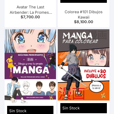
Avatar The Last
Colorea #101 Dibujos
Airbender: La Promesa
$
7,700.00
Kawaii
#03
$
8,100.00
Sin Stock
Sin Stock