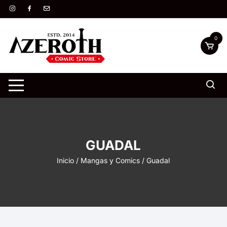
Saltar
al
contenido
0
GUADAL
Inicio
/
Mangas y Comics
/ Guadal