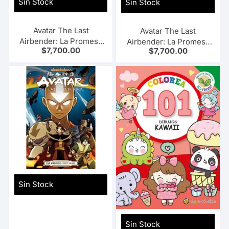
Sin Stock
Sin Stock
Avatar The Last
Avatar The Last
Airbender: La Promesa
Airbender: La Promesa
$
7,700.00
$
7,700.00
#01
#02
Sin Stock
Sin Stock