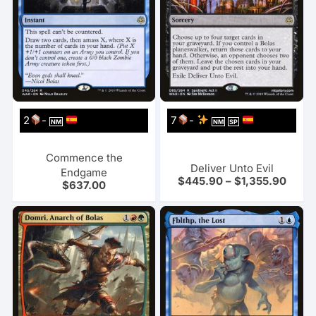
2
-
7
-
NM
NM
SP
Commence the
Deliver Unto Evil
Endgame
$
445.90
–
$
1,355.90
$
637.00