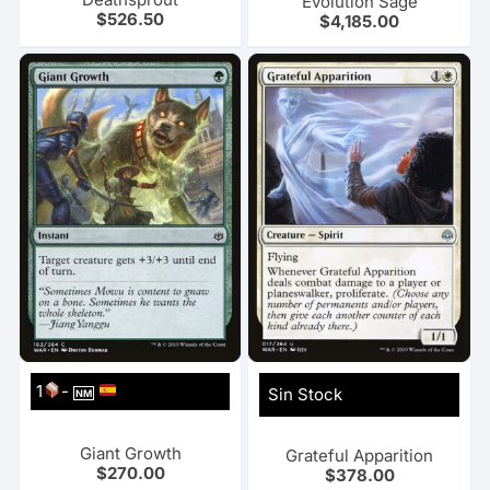
Evolution Sage
$
526.50
$
4,185.00
1
-
Sin Stock
NM
Giant Growth
Grateful Apparition
$
270.00
$
378.00