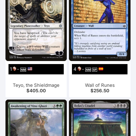
1
-
4
-
NM
NM
SP
Teyo, the Shieldmage
Wall of Runes
$
405.00
$
256.50