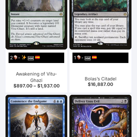
2
-
1
-
NM
NM
Awakening of Vitu-
Bolas’s Citadel
Ghazi
$
16,887.00
$
897.00
–
$
1,937.00