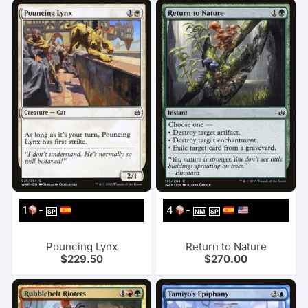
1
-
4
-
SP
NM
SP
Pouncing Lynx
Return to Nature
$
229.50
$
270.00