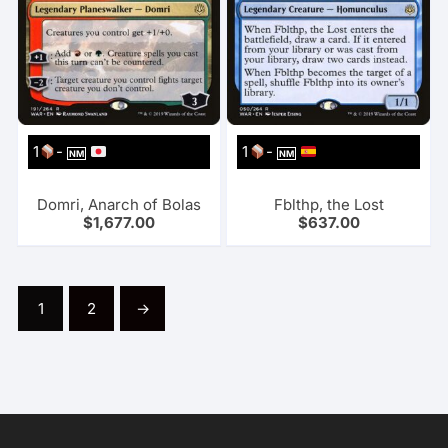
1
-
1
-
NM
NM
Domri, Anarch of Bolas
Fblthp, the Lost
$
1,677.00
$
637.00
1
2
→