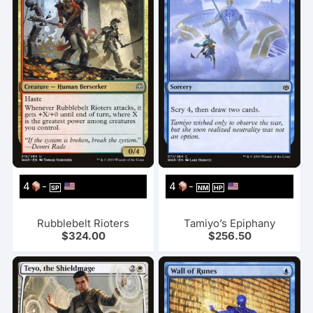
4
-
4
-
SP
NM
HP
Rubblebelt Rioters
Tamiyo’s Epiphany
$
324.00
$
256.50