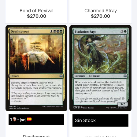
Bond of Revival
Charmed Stray
$
270.00
$
270.00
1
-
Sin Stock
SP
Deathsprout