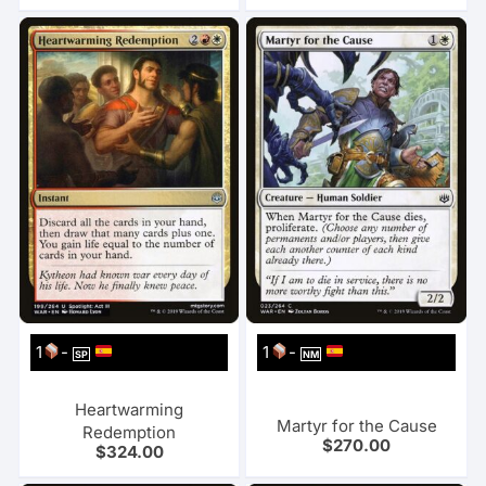
1
-
1
-
SP
NM
Heartwarming
Martyr for the Cause
Redemption
$
270.00
$
324.00