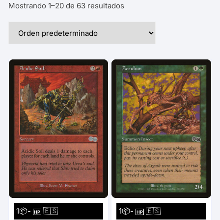
Mostrando 1–20 de 63 resultados
1📦-
🇪🇸
1📦-
🇪🇸
HP
HP