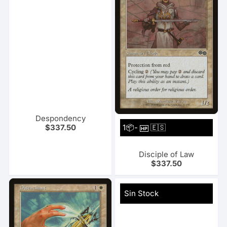
Despondency
1📦-
🇪🇸
$
337.50
HP
Disciple of Law
$
337.50
Sin Stock