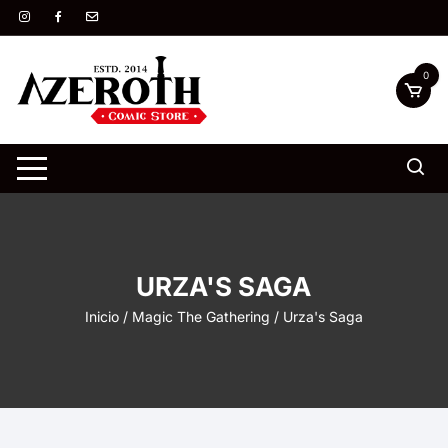
Saltar
al
contenido
0
URZA'S SAGA
Inicio
/
Magic The Gathering
/ Urza's Saga