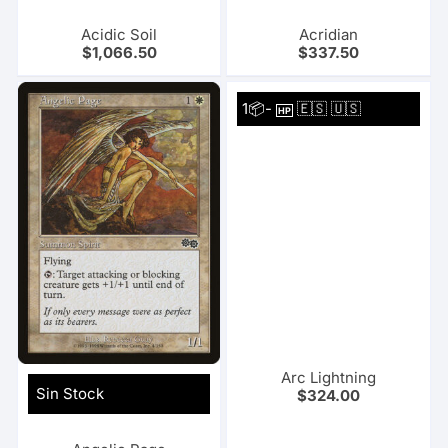
Acidic Soil
Acridian
$
1,066.50
$
337.50
1📦-
🇪🇸 🇺🇸
HP
Arc Lightning
Sin Stock
$
324.00