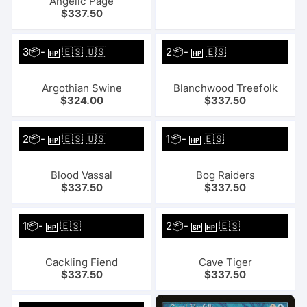
Angelic Page
$
337.50
3📦-
🇪🇸 🇺🇸
2📦-
🇪🇸
HP
HP
Argothian Swine
Blanchwood Treefolk
$
324.00
$
337.50
2📦-
🇪🇸 🇺🇸
1📦-
🇪🇸
HP
HP
Blood Vassal
Bog Raiders
$
337.50
$
337.50
1📦-
🇪🇸
2📦-
🇪🇸
HP
SP
HP
Cackling Fiend
Cave Tiger
$
337.50
$
337.50