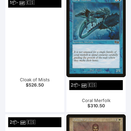
1📦-
🇪🇸
HP
Cloak of Mists
2📦-
🇪🇸
$
526.50
HP
Coral Merfolk
$
310.50
2📦-
🇪🇸
HP