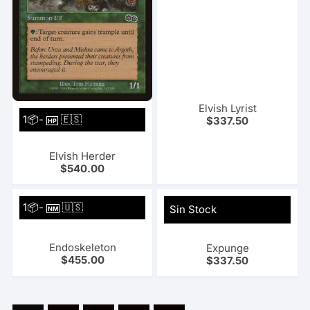
Elvish Lyrist
1📦-
🇪🇸
$
337.50
HP
Elvish Herder
$
540.00
1📦-
🇺🇸
Sin Stock
NM
Endoskeleton
Expunge
$
455.00
$
337.50