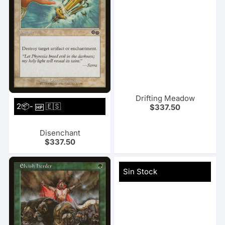
Drifting Meadow
2📦-
🇪🇸
$
337.50
HP
Disenchant
$
337.50
Sin Stock