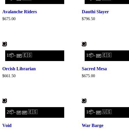
Avalanche Riders
Dauthi Slayer
$
675.00
$
796.50
1📦-
🇪🇸
1📦-
🇪🇸
HP
HP
Orcish Librarian
Sacred Mesa
$
661.50
$
675.00
2📦-
🇪🇸
1📦-
🇺🇸
SP
HP
HP
Void
War Barge