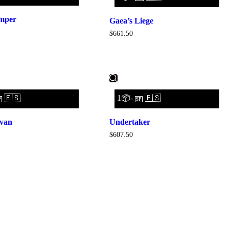
emper
Gaea’s Liege
$
661.50
🇪🇸
1📦-
🇪🇸
P
SP
tvan
Undertaker
$
607.50