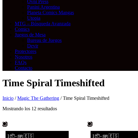
Ovni Press
Panini Argentina
Planeta Comics Mangas
Utopia
MTG – Búsqueda Avanzada
Comics
Juegos de Mesa
Bureau de Juegos
Devir
Protectores
Nosotros
FAQs
Contacto
Time Spiral Timeshifted
Inicio
/
Magic The Gathering
/ Time Spiral Timeshifted
Mostrando los 12 resultados
1📦-
🇪🇸
1📦-
🇪🇸
SP
SP