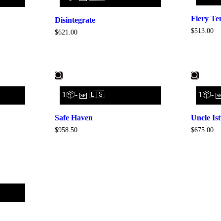
Fiery T
Disintegrate
$
513.00
$
621.00
1📦-
🇪🇸
1📦-
SP
S
Safe Haven
Uncle Is
$
958.50
$
675.00