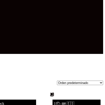
ock
1📦-
🇪🇸
HP