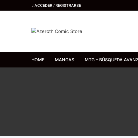
Saltar
ACCEDER / REGISTRARSE
al
contenido
HOME
MANGAS
MTG – BÚSQUEDA AVAN
Distrito Manga
Kemuri
Ivrea
Ovni Press
Panini Argentina