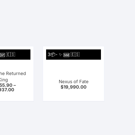
🇪🇸
3📦- ✨
🇪🇸
SP
NM
the Returned
King
Nexus of Fate
355.90
–
$
19,990.00
937.00