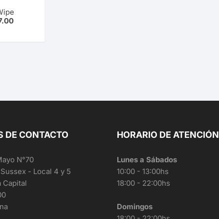
Wipe
7.00
S DE CONTACTO
HORARIO DE ATENCIÓN
Mayo N°70
Lunes a Sábados
 Sussex - Local 4 y 5
10:00 - 13:00hs
a Capital
18:00 - 22:00hs
00
ina
Domingos
18:00 - 22:00hs