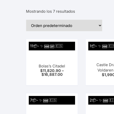
Planeta Comics Mangas
Mostrando los 7 resultados
Utopia
11📦- ✨
🇪🇸
1📦- ✨
🇪
NM
SP
NM
Castle Dr
Bolas’s Citadel
Voldaren
$
11,820.90
–
$
16,887.00
$
1,99
7📦- ✨
🇪🇸
2📦- ✨
🇪
NM
NM