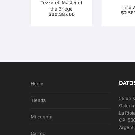
Tezzeret, Master of
Time 
the Bridge
$
2,58
$
36,387.00
DATO
Home
25 de 
Tienda
Galería
La Rioj
Mi cuenta
CP: 53
Argent
Carrito