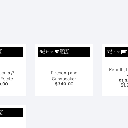

6📦- ✨
🇪🇸
5📦- ✨
SP
NM
Kenrith, 
acula //
Firesong and
 Estate
Sunspeaker
$
1,
0.00
$
340.00
$
1,
🇸