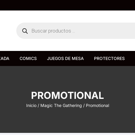
Búsqueda
de
productos
ZADA
COMICS
JUEGOS DE MESA
PROTECTORES
Bureau de Juegos
Devir
PROMOTIONAL
Inicio
/
Magic The Gathering
/ Promotional