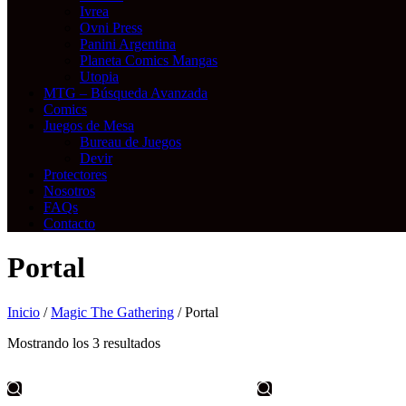
Ivrea
Ovni Press
Panini Argentina
Planeta Comics Mangas
Utopia
MTG – Búsqueda Avanzada
Comics
Juegos de Mesa
Bureau de Juegos
Devir
Protectores
Nosotros
FAQs
Contacto
Portal
Inicio
/
Magic The Gathering
/ Portal
Mostrando los 3 resultados