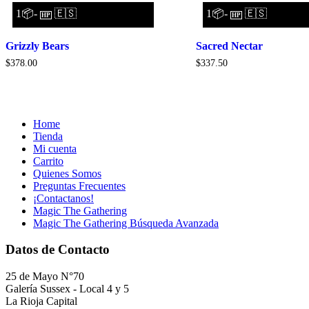
1📦-
🇪🇸
1📦-
🇪🇸
HP
HP
Grizzly Bears
Sacred Nectar
$
378.00
$
337.50
Home
Tienda
Mi cuenta
Carrito
Quienes Somos
Preguntas Frecuentes
¡Contactanos!
Magic The Gathering
Magic The Gathering Búsqueda Avanzada
Datos de Contacto
25 de Mayo N°70
Galería Sussex - Local 4 y 5
La Rioja Capital