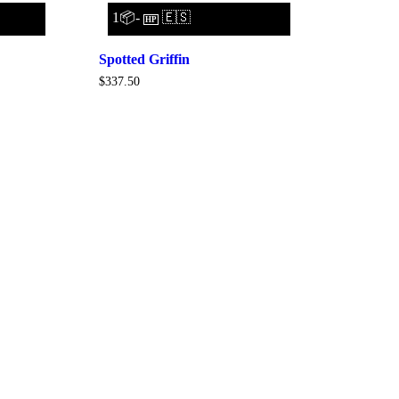
1📦-
🇪🇸
HP
Spotted Griffin
$
337.50