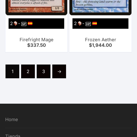
2
-
2
-
SP
HP
Firefright Mage
Frozen Aether
$
337.50
$
1,944.00
1
2
3
→
Home
Tienda