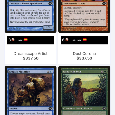
3
-
6
-
HP
SP
HP
Dreamscape Artist
Dust Corona
$
337.50
$
337.50