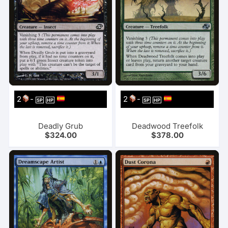
2
-
2
-
SP
HP
SP
HP
Deadly Grub
Deadwood Treefolk
$
324.00
$
378.00