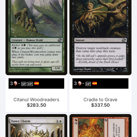
3
-
3
-
SP
HP
HP
Citanul Woodreaders
Cradle to Grave
$
283.50
$
337.50