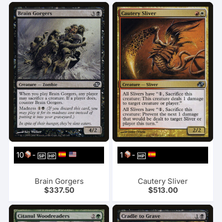
10
-
1
-
SP
HP
HP
Brain Gorgers
Cautery Sliver
$
337.50
$
513.00