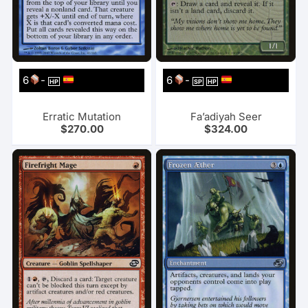
6
-
6
-
HP
SP
HP
Erratic Mutation
Fa’adiyah Seer
$
270.00
$
324.00