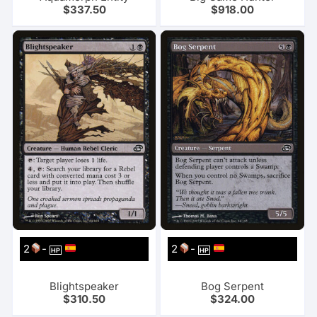
$
337.50
$
918.00
2
-
2
-
HP
HP
Blightspeaker
Bog Serpent
$
310.50
$
324.00