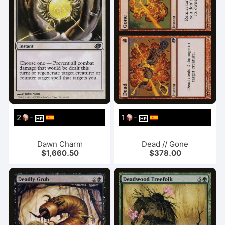
2
-
1
-
HP
HP
Dawn Charm
Dead // Gone
$
1,660.50
$
378.00