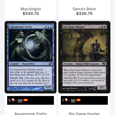
Mycologist
Serra’s Boon
$
330.75
$
330.75
5
-
1
-
HP
SP
Aquamorph Entity
Big Game Hunter