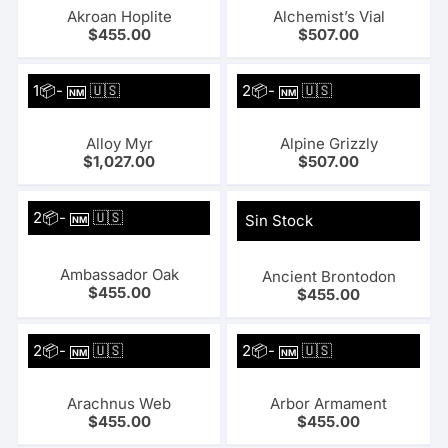
Akroan Hoplite
Alchemist’s Vial
$
455.00
$
507.00
1📦-
🇺🇸
2📦-
🇺🇸
NM
NM
Alloy Myr
Alpine Grizzly
$
1,027.00
$
507.00
2📦-
🇺🇸
Sin Stock
NM
Ambassador Oak
Ancient Brontodon
$
455.00
$
455.00
2📦-
🇺🇸
2📦-
🇺🇸
NM
NM
Arachnus Web
Arbor Armament
$
455.00
$
455.00