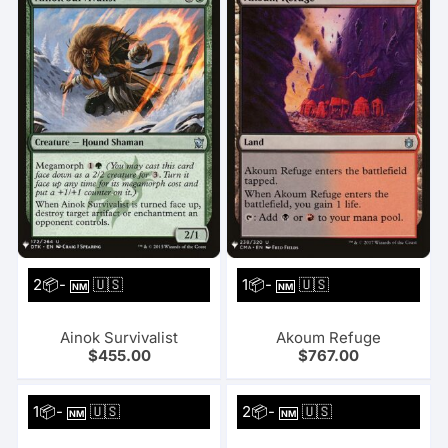
2📦-
🇺🇸
1📦-
🇺🇸
NM
NM
Ainok Survivalist
Akoum Refuge
$
455.00
$
767.00
1📦-
🇺🇸
2📦-
🇺🇸
NM
NM