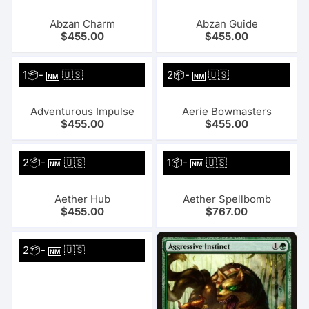
Abzan Charm
Abzan Guide
$
455.00
$
455.00
1📦-
🇺🇸
2📦-
🇺🇸
NM
NM
Adventurous Impulse
Aerie Bowmasters
$
455.00
$
455.00
2📦-
🇺🇸
1📦-
🇺🇸
NM
NM
Aether Hub
Aether Spellbomb
$
455.00
$
767.00
2📦-
🇺🇸
NM