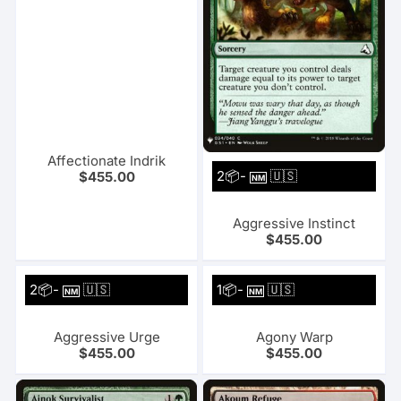
Affectionate Indrik
2📦-
🇺🇸
$
455.00
NM
Aggressive Instinct
$
455.00
2📦-
🇺🇸
1📦-
🇺🇸
NM
NM
Aggressive Urge
Agony Warp
$
455.00
$
455.00