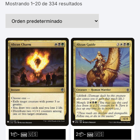
Mostrando 1–20 de 334 resultados
1📦-
🇺🇸
2📦-
🇺🇸
NM
NM