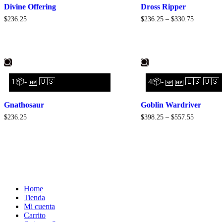
Divine Offering
Dross Ripper
$
236.25
$
236.25
–
$
330.75
1📦-
🇺🇸
4📦-
🇪🇸 🇺🇸
HP
SP
HP
Gnathosaur
Goblin Wardriver
$
236.25
$
398.25
–
$
557.55
Home
Tienda
Mi cuenta
Carrito