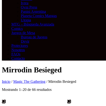
Ivrea
Ovni Press
Panini Argentina
Planeta Comics Mangas
Utopia
MTG – Búsqueda Avanzada
Comics
Juegos de Mesa
Bureau de Juegos
Devir
Protectores
Nosotros
FAQs
Contacto
Mirrodin Besieged
Inicio
/
Magic The Gathering
/ Mirrodin Besieged
Mostrando 1–20 de 66 resultados