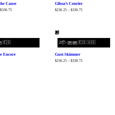
 the Cause
Glissa’s Courier
$
330.75
$
236.25
–
$
330.75
🇪🇸
2📦-
🇪🇸 🇺🇸
P
SP
HP
e Encore
Gust-Skimmer
$
236.25
–
$
330.75