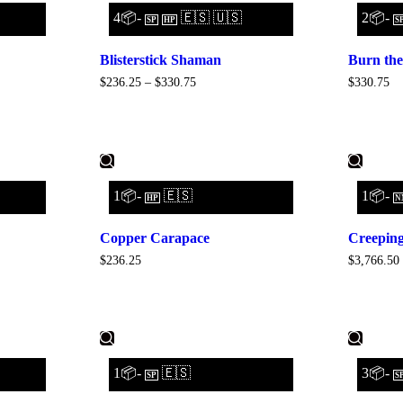
4📦-
🇪🇸 🇺🇸
2📦-
SP
HP
S
Blisterstick Shaman
Burn th
$
236.25
–
$
330.75
$
330.75
1📦-
🇪🇸
1📦-
HP
N
Copper Carapace
Creeping
$
236.25
$
3,766.50
1📦-
🇪🇸
3📦-
SP
S