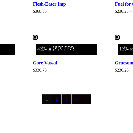
Flesh-Eater Imp
Fuel for
$
368.55
$
236.25
–
4📦-
🇪🇸 🇺🇸
1📦-
SP
H
Gore Vassal
Gruesom
$
330.75
$
236.25
1
2
3
4
→