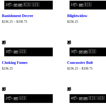
2📦-
🇪🇸 🇺🇸
1📦-
🇪🇸
SP
HP
HP
Banishment Decree
Blightwidow
$
236.25
–
$
330.75
$
236.25
3📦-
🇺🇸
3📦-
🇪🇸
HP
SP
HP
Choking Fumes
Concussive Bolt
$
236.25
$
236.25
–
$
330.75
2📦-
🇺🇸
4📦-
🇪🇸 🇺🇸
HP
SP
HP