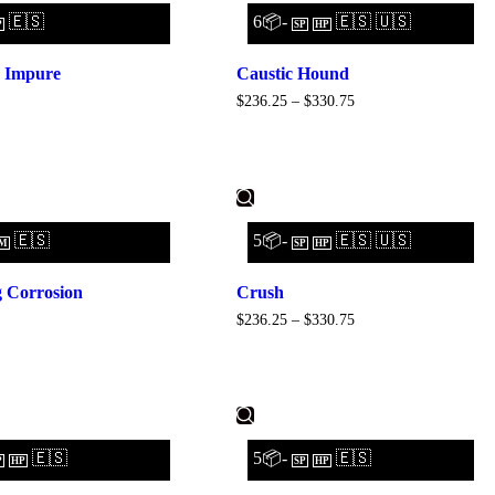
🇪🇸
6📦-
🇪🇸 🇺🇸
P
SP
HP
e Impure
Caustic Hound
$
236.25
–
$
330.75
🇪🇸
5📦-
🇪🇸 🇺🇸
M
SP
HP
 Corrosion
Crush
$
236.25
–
$
330.75
🇪🇸
5📦-
🇪🇸
P
HP
SP
HP