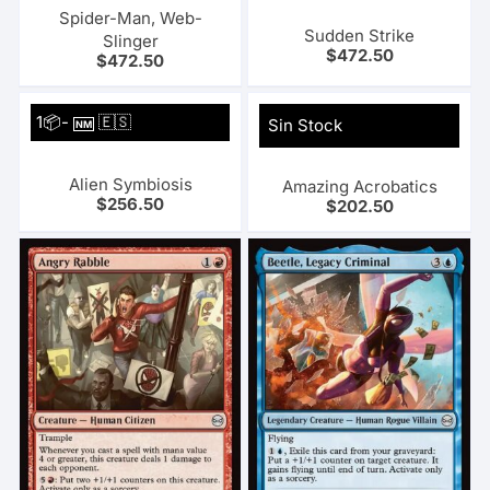
Spider-Man, Web-
Sudden Strike
Slinger
$
472.50
$
472.50
1📦-
🇪🇸
Sin Stock
NM
Alien Symbiosis
Amazing Acrobatics
$
256.50
$
202.50