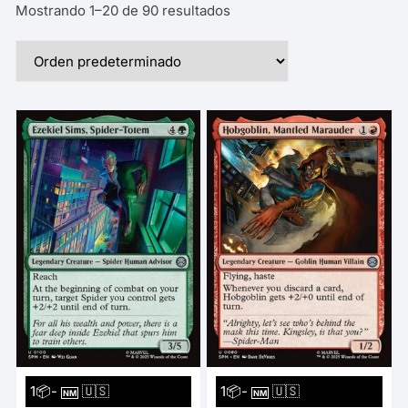
Mostrando 1–20 de 90 resultados
1📦-
🇺🇸
1📦-
🇺🇸
NM
NM