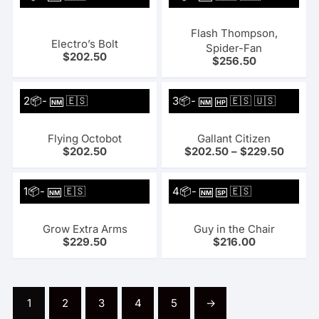
Flash Thompson,
Electro’s Bolt
Spider-Fan
$
202.50
$
256.50
2📦-
🇪🇸
3📦-
🇪🇸 🇺🇸
NM
NM
HP
Flying Octobot
Gallant Citizen
$
202.50
$
202.50
–
$
229.50
1📦-
🇪🇸
4📦-
🇪🇸
NM
NM
SP
Grow Extra Arms
Guy in the Chair
$
229.50
$
216.00
1
2
3
4
5
→