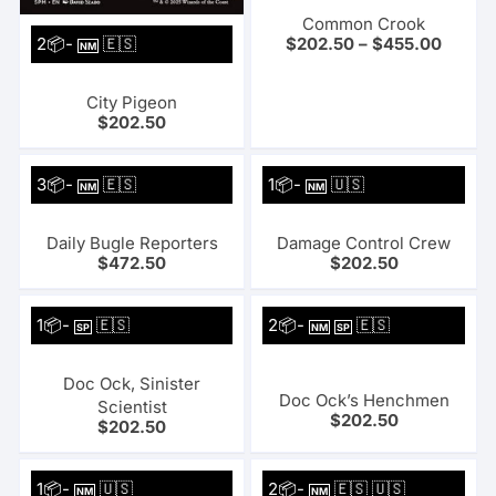
Common Crook
2📦-
🇪🇸
$
202.50
–
$
455.00
NM
City Pigeon
$
202.50
3📦-
🇪🇸
1📦-
🇺🇸
NM
NM
Daily Bugle Reporters
Damage Control Crew
$
472.50
$
202.50
1📦-
🇪🇸
2📦-
🇪🇸
SP
NM
SP
Doc Ock, Sinister
Doc Ock’s Henchmen
Scientist
$
202.50
$
202.50
1📦-
🇺🇸
2📦-
🇪🇸 🇺🇸
NM
NM