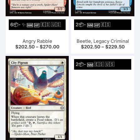
6📦- ✨
🇪🇸 🇺🇸
2📦-
🇪🇸
NM
HP
NM
HP
Angry Rabble
Beetle, Legacy Criminal
$
202.50
–
$
270.00
$
202.50
–
$
229.50
2📦-
🇪🇸 🇺🇸
NM