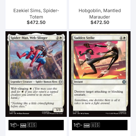
Ezekiel Sims, Spider-
Hobgoblin, Mantled
Totem
Marauder
$
472.50
$
472.50
1📦-
🇪🇸
1📦-
🇺🇸
NM
NM