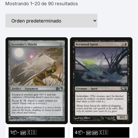
Mostrando 1–20 de 90 resultados
1📦-
🇪🇸
4📦-
🇪🇸
HP
SP
HP