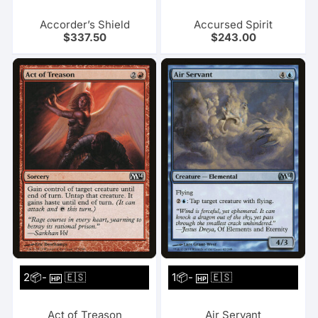
Accorder’s Shield
Accursed Spirit
$
337.50
$
243.00
2📦-
🇪🇸
1📦-
🇪🇸
HP
HP
Act of Treason
Air Servant