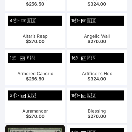
$
256.50
$
324.00
4📦-
🇪🇸
1📦-
🇪🇸
HP
SP
Altar’s Reap
Angelic Wall
$
270.00
$
270.00
1📦-
🇪🇸
1📦-
🇪🇸
HP
SP
Armored Cancrix
Artificer’s Hex
$
256.50
$
324.00
3📦-
🇪🇸
1📦-
🇪🇸
HP
SP
Auramancer
Blessing
$
270.00
$
270.00