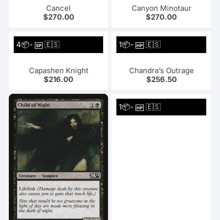
Cancel
Canyon Minotaur
$
270.00
$
270.00
4📦-
🇪🇸
1📦-
🇪🇸
SP
HP
Capashen Knight
Chandra’s Outrage
$
216.00
$
256.50
1📦-
🇪🇸
HP