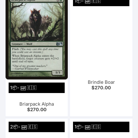
1📦-
🇪🇸
HP
Brindle Boar
1📦-
🇪🇸
$
270.00
HP
Briarpack Alpha
$
270.00
2📦-
🇪🇸
1📦-
🇪🇸
HP
HP