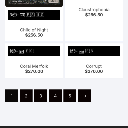
Claustrophobia
3📦-
🇪🇸 🇺🇸
$
256.50
HP
Child of Night
$
256.50
1📦-
🇪🇸
1📦-
🇪🇸
SP
NM
Coral Merfolk
Corrupt
$
270.00
$
270.00
1
2
3
4
5
→