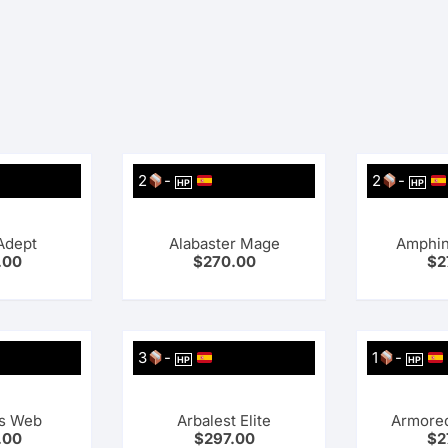
2
-
2
-
HP
HP
Adept
Alabaster Mage
Amphin
.00
$
270.00
$
2
3
-
1
-
HP
HP
s Web
Arbalest Elite
Armore
.00
$
297.00
$
2