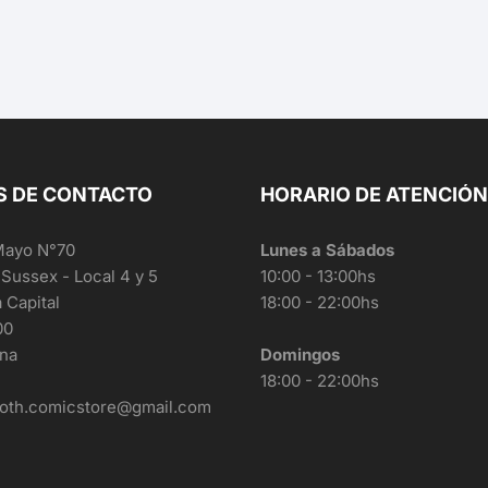
S DE CONTACTO
HORARIO DE ATENCIÓ
Mayo N°70
Lunes a Sábados
 Sussex - Local 4 y 5
10:00 - 13:00hs
a Capital
18:00 - 22:00hs
00
ina
Domingos
18:00 - 22:00hs
oth.comicstore@gmail.com