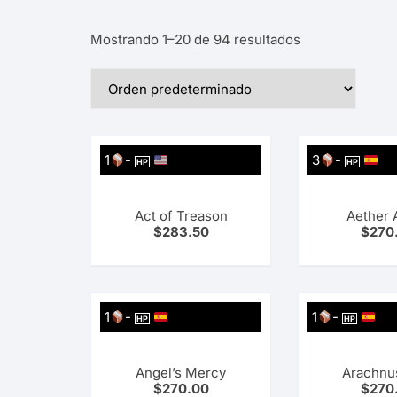
Planeta Comics Mangas
Mostrando 1–20 de 94 resultados
Utopia
1
-
3
-
HP
HP
Act of Treason
Aether 
$
283.50
$
270
1
-
1
-
HP
HP
Angel’s Mercy
Arachnu
$
270.00
$
270