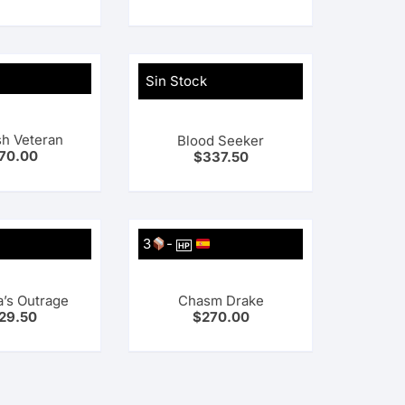
Sin Stock
sh Veteran
Blood Seeker
70.00
$
337.50
3
-
HP
’s Outrage
Chasm Drake
29.50
$
270.00