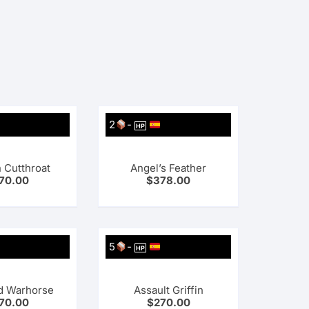
2
-
HP
 Cutthroat
Angel’s Feather
70.00
$
378.00
5
-
HP
d Warhorse
Assault Griffin
70.00
$
270.00