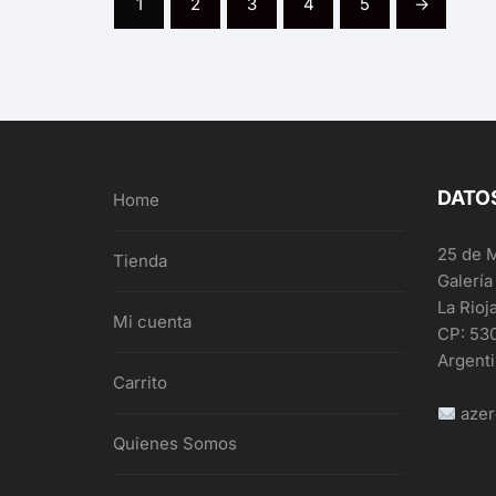
1
2
3
4
5
→
DATO
Home
25 de 
Tienda
Galería
La Rioj
Mi cuenta
CP: 53
Argent
Carrito
azer
Quienes Somos