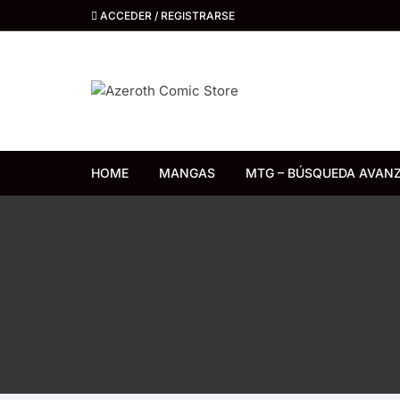
Saltar
ACCEDER / REGISTRARSE
al
contenido
HOME
MANGAS
MTG – BÚSQUEDA AVAN
Distrito Manga
Kemuri
Ivrea
Ovni Press
Panini Argentina