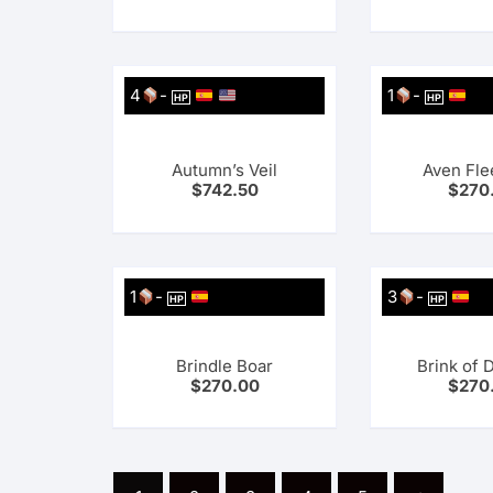
4
-
1
-
HP
HP
Autumn’s Veil
Aven Fle
$
742.50
$
270
1
-
3
-
HP
HP
Brindle Boar
Brink of 
$
270.00
$
270