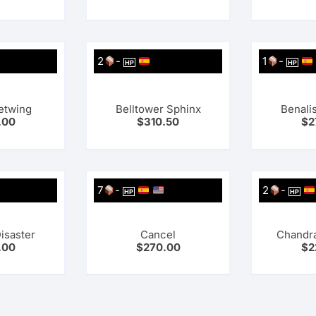
2
-
1
-
HP
HP
etwing
Belltower Sphinx
Benali
.00
$
310.50
$
2
7
-
2
-
HP
HP
Disaster
Cancel
Chandra
.00
$
270.00
$
2