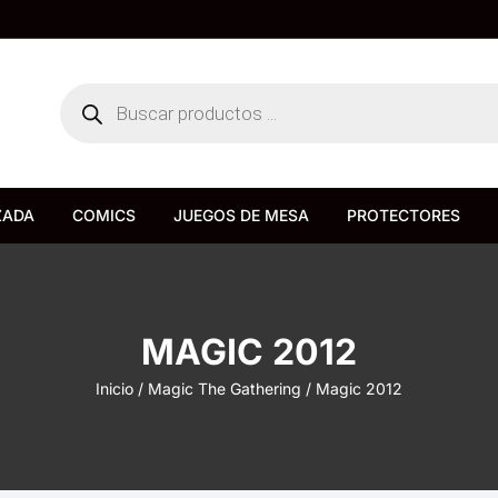
Búsqueda
de
productos
ZADA
COMICS
JUEGOS DE MESA
PROTECTORES
Bureau de Juegos
Devir
MAGIC 2012
Inicio
/
Magic The Gathering
/ Magic 2012